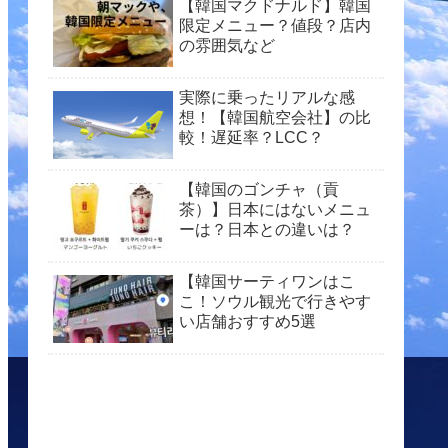
【韓国マクドナルド】韓国
限定メニュー？値段？店内
の雰囲気など
実際に乗ったリアルな感
想！【韓国航空会社】の比
較！遅延率？LCC？
【韓国のゴンチャ（貢
茶）】日本にはないメニュ
ーは？日本との違いは？
【韓国サーティワンはこ
こ！ソウル観光で行きやす
い店舗おすすめ5選