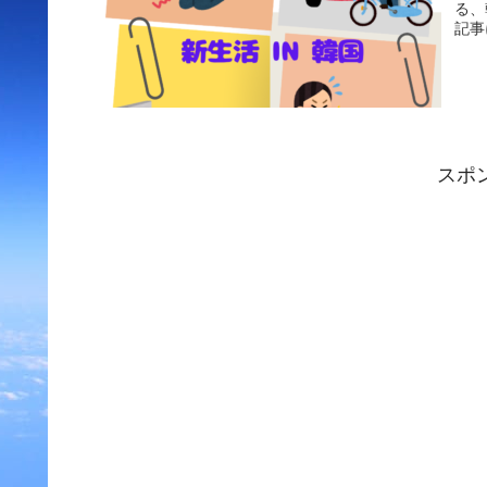
る、
記事
スポ