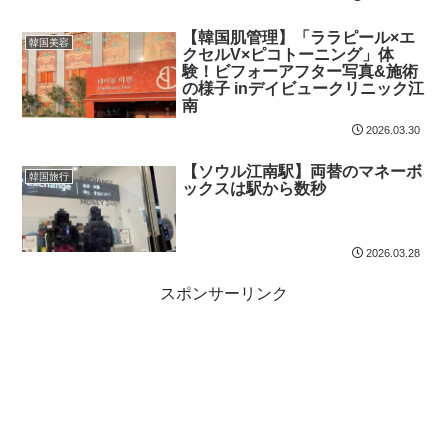
【韓国肌管理】「ララピール×エ
韓国美容
クセルV×ピコトーニング」体
験！ビフォーアフター写真&施術
の様子 inデイビュークリニック江
南
2026.03.30
【ソウル江南駅】両替のマネーボ
韓国旅行
ックスは駅から数秒
2026.03.28
スポンサーリンク