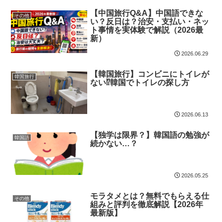
【中国旅行Q&A】中国語できな
その他
い？反日は？治安・支払い・ネッ
ト事情を実体験で解説（2026最
新）
2026.06.29
【韓国旅行】コンビニにトイレが
韓国旅行
ない⁉︎韓国でトイレの探し方
2026.06.13
【独学は限界？】韓国語の勉強が
韓国語
続かない…？
2026.05.25
モラタメとは？無料でもらえる仕
その他
組みと評判を徹底解説【2026年
最新版】