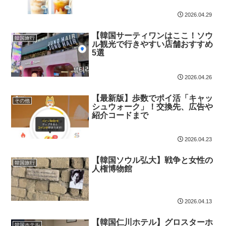
2026.04.29
【韓国サーティワンはここ！ソウ
韓国旅行
ル観光で行きやすい店舗おすすめ
5選
2026.04.26
【最新版】歩数でポイ活「キャッ
その他
シュウォーク」！交換先、広告や
紹介コードまで
2026.04.23
【韓国ソウル弘大】戦争と女性の
韓国旅行
人権博物館
2026.04.13
【韓国仁川ホテル】グロスターホ
韓国ホテル