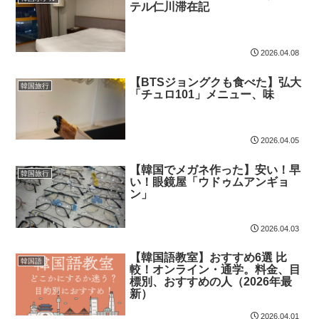
テル仁川滞在記
2026.04.08
【BTSジョングクも食べた】弘大
韓国旅行
「チュロ101」メニュー、味
2026.04.05
【韓国でメガネ作った】安い！早
韓国旅行
い！眼鏡屋「ウドゥムアンギョ
ン」
2026.04.03
【韓国語教室】おすすめ6選 比
韓国語
較！オンライン・通学。料金、目
標別、おすすめの人（2026年最
新）
2026.04.01