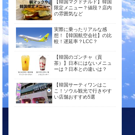
【韓国マクドナルド】韓国
限定メニュー？値段？店内
の雰囲気など
実際に乗ったリアルな感
想！【韓国航空会社】の比
較！遅延率？LCC？
【韓国のゴンチャ（貢
茶）】日本にはないメニュ
ーは？日本との違いは？
【韓国サーティワンはこ
こ！ソウル観光で行きやす
い店舗おすすめ5選