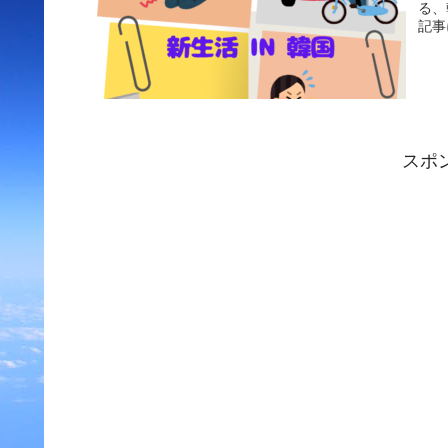
る、
記事
スポ