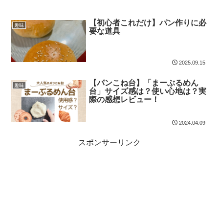
【初心者これだけ】パン作りに必
趣味
要な道具
2025.09.15
【パンこね台】「まーぶるめん
趣味
台」サイズ感は？使い心地は？実
際の感想レビュー！
2024.04.09
スポンサーリンク