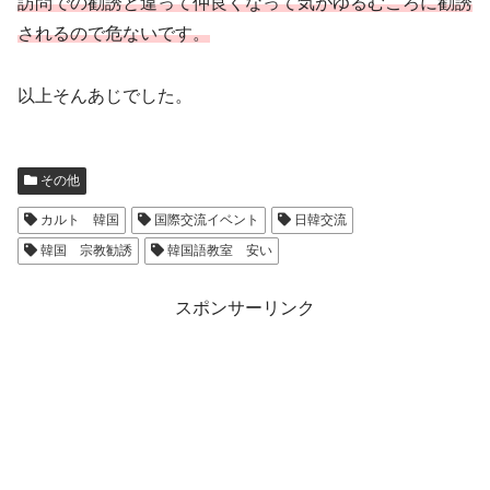
訪問での勧誘と違って仲良くなっ
て
気が
ゆるむ
ころに勧誘
されるので危ないです。
以上そんあじでした。
その他
カルト 韓国
国際交流イベント
日韓交流
韓国 宗教勧誘
韓国語教室 安い
スポンサーリンク