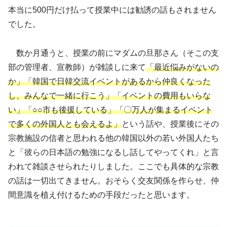
本当に500円だけ払って授業中には勧誘の話もされません
でした。
数か月通うと、授業の前にマダムの旦那さん（そこの支
部の管理者、宣教師）が雑談しに来て
「最近悩みがないの
か」「韓国で日韓交流イベントがあるから仲良くなった
し、みんなで一緒に行こう」「イベントの費用もいらな
い」「○○市も後援している」「〇万人が集まるイベント
で多くの外国人とも会えるよ」
という話や、授業後にその
宗教施設の信者と思われる他の韓国以外の若い外国人たち
と「彼らの日本語の勉強になるし話してやってくれ」と言
われて雑談させられたりしました。ここでも具体的な宗教
の話は一切出てきません。おそらく交友関係を作らせ、仲
間意識を植え付けるための手段だったと思います。