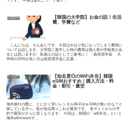
ラです。 中身はあんこで、１個１...
【韓国の大学院】お金の話！生活
韓国留学
費、学費など
こんにちは、そんあじです。今回はやはり気になってしまう費用に
ついてお話します。大学院に進学した時の費用は個人差や学校差があ
るとは思いますが、私個人の話としてご参考に！ ・政府奨学金 大
学時のGPAが良い方は政府奨学金に応募...
【知名度◎のWiFi弁当】韓国
韓国旅行
eSIMおすすめ｜購入方法・料
金・割引・最安
海外旅行の際に、とにかく安いレンタルWi-Fiかe-SIMが無いかな？と
探している方へ。私が知る限りこれが最安です。 本サイトからの予
約で最安がさらに安くなります。 今回は、韓国の「wifi弁当」という
海外wifiやesimサ...