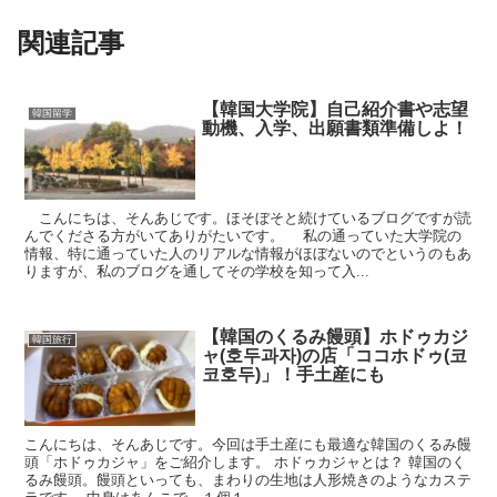
関連記事
【韓国大学院】自己紹介書や志望
韓国留学
動機、入学、出願書類準備しよ！
こんにちは、そんあじです。ほそぼそと続けているブログですが読
んでくださる方がいてありがたいです。 私の通っていた大学院の
情報、特に通っていた人のリアルな情報がほぼないのでというのもあ
りますが、私のブログを通してその学校を知って入...
【韓国のくるみ饅頭】ホドゥカジ
韓国旅行
ャ(호두과자)の店「ココホドゥ(코
코호두)」！手土産にも
こんにちは、そんあじです。今回は手土産にも最適な韓国のくるみ饅
頭「ホドゥカジャ」をご紹介します。 ホドゥカジャとは？ 韓国のく
るみ饅頭。饅頭といっても、まわりの生地は人形焼きのようなカステ